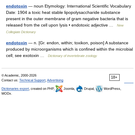
endotoxin
— noun Etymology: International Scientific Vocabulary
Date: 1904 a toxic heat stable lipopolysaccharide substance
present in the outer membrane of gram negative bacteria that is
released from the cell upon lysis • endotoxic adjective …
New
Collegiate Dictionary
endotoxin
— n. [Gr. endon, within; toxikon, poison] A substance
produced by microorganisms which is confined within the microbial
cell; see exotoxin …
Dictionary of invertebrate zoology
© Academic, 2000-2026
18+
Contact us:
Technical Support
,
Advertising
Dictionaries export
, created on PHP,
Joomla,
Drupal,
WordPress,
MODx.