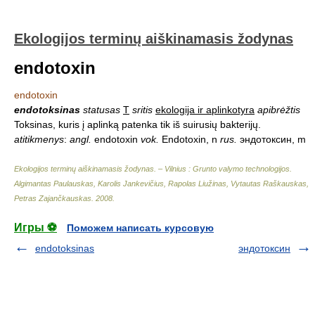
Ekologijos terminų aiškinamasis žodynas
endotoxin
endotoxin
endotoksinas
statusas
T
sritis
ekologija ir aplinkotyra
apibrėžtis
Toksinas, kuris į aplinką patenka tik iš suirusių bakterijų.
atitikmenys
:
angl.
endotoxin
vok.
Endotoxin, n
rus.
эндотоксин, m
Ekologijos terminų aiškinamasis žodynas. – Vilnius : Grunto valymo technologijos
.
Algimantas Paulauskas, Karolis Jankevičius, Rapolas Liužinas, Vytautas Raškauskas,
Petras Zajančkauskas
.
2008
.
Игры ⚽
Поможем написать курсовую
endotoksinas
эндотоксин