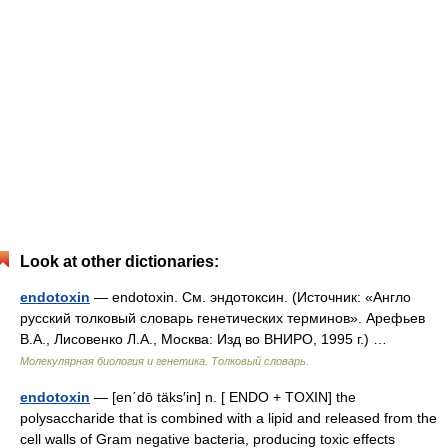
Look at other dictionaries:
endotoxin
— endotoxin. См. эндотоксин. (Источник: «Англо
русский толковый словарь генетических терминов». Арефьев
В.А., Лисовенко Л.А., Москва: Изд во ВНИРО, 1995 г.) …
Молекулярная биология и генетика. Толковый словарь.
endotoxin
— [en΄dō täks′in] n. [ ENDO + TOXIN] the
polysaccharide that is combined with a lipid and released from the
cell walls of Gram negative bacteria, producing toxic effects