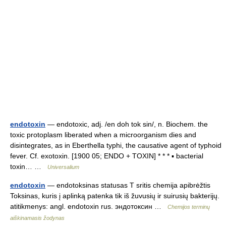
endotoxin
— endotoxic, adj. /en doh tok sin/, n. Biochem. the
toxic protoplasm liberated when a microorganism dies and
disintegrates, as in Eberthella typhi, the causative agent of typhoid
fever. Cf. exotoxin. [1900 05; ENDO + TOXIN] * * * ▪ bacterial
toxin… …
Universalium
endotoxin
— endotoksinas statusas T sritis chemija apibrėžtis
Toksinas, kuris į aplinką patenka tik iš žuvusių ir suirusių bakterijų.
atitikmenys: angl. endotoxin rus. эндотоксин …
Chemijos terminų
aiškinamasis žodynas