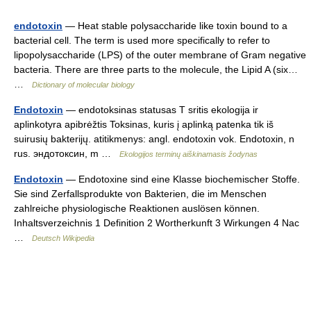
endotoxin
— Heat stable polysaccharide like toxin bound to a
bacterial cell. The term is used more specifically to refer to
lipopolysaccharide (LPS) of the outer membrane of Gram negative
bacteria. There are three parts to the molecule, the Lipid A (six…
…
Dictionary of molecular biology
Endotoxin
— endotoksinas statusas T sritis ekologija ir
aplinkotyra apibrėžtis Toksinas, kuris į aplinką patenka tik iš
suirusių bakterijų. atitikmenys: angl. endotoxin vok. Endotoxin, n
rus. эндотоксин, m …
Ekologijos terminų aiškinamasis žodynas
Endotoxin
— Endotoxine sind eine Klasse biochemischer Stoffe.
Sie sind Zerfallsprodukte von Bakterien, die im Menschen
zahlreiche physiologische Reaktionen auslösen können.
Inhaltsverzeichnis 1 Definition 2 Wortherkunft 3 Wirkungen 4 Nac
…
Deutsch Wikipedia